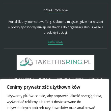
NASZ PORTAL
Portal ślubny Internetowe Targi Ślubne to miejsce, gdzie narzeczeni
w prosty sposób wyszukają niezbędne do organizacji ślubu i wesela
produkty i usługi.
CZYTAJ WIĘCEJ
STRONA GŁÓWNA
REKLAMA
POLITYKA COOKIES
KONTAKT
Cenimy prywatność użytkowników
Używamy plików cookie, aby poprawić jakość przeglądania,
SOCIAL
wyświetlać reklamy lub treści dostosowane do
indywidualnych potrzeb użytkowników oraz analizować