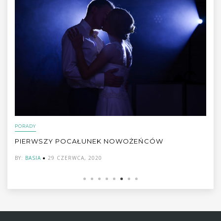
,
INSPIRACJE ŚLUBNE
TRENDY
CÓW
SŁODKI STÓŁ WESELNY LATEM- LEKKI N
CHMURKA!
BY:
BASIA
23 CZERWCA, 2020