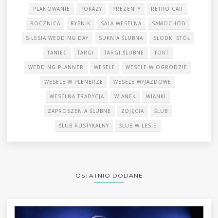
PLANOWANIE
POKAZY
PREZENTY
RETRO CAR
ROCZNICA
RYBNIK
SALA WESELNA
SAMOCHÓD
SILESIA WEDDING DAY
SUKNIA ŚLUBNA
SŁODKI STÓŁ
TANIEC
TARGI
TARGI ŚLUBNE
TORT
WEDDING PLANNER
WESELE
WESELE W OGRODZIE
WESELE W PLENERZE
WESELE WYJAZDOWE
WESELNA TRADYCJA
WIANEK
WIANKI
ZAPROSZENIA ŚLUBNE
ZDJĘCIA
ŚLUB
ŚLUB RUSTYKALNY
ŚLUB W LESIE
OSTATNIO DODANE