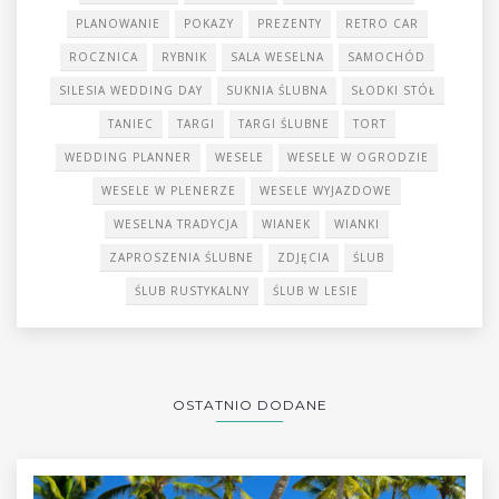
PLANOWANIE
POKAZY
PREZENTY
RETRO CAR
ROCZNICA
RYBNIK
SALA WESELNA
SAMOCHÓD
SILESIA WEDDING DAY
SUKNIA ŚLUBNA
SŁODKI STÓŁ
TANIEC
TARGI
TARGI ŚLUBNE
TORT
WEDDING PLANNER
WESELE
WESELE W OGRODZIE
WESELE W PLENERZE
WESELE WYJAZDOWE
WESELNA TRADYCJA
WIANEK
WIANKI
ZAPROSZENIA ŚLUBNE
ZDJĘCIA
ŚLUB
ŚLUB RUSTYKALNY
ŚLUB W LESIE
OSTATNIO DODANE