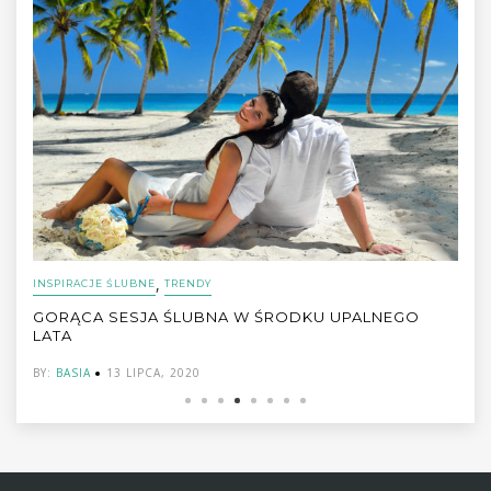
,
INSPIRACJE ŚLUBNE
TRENDY
GORĄCA SESJA ŚLUBNA W ŚRODKU UPALNEGO
LATA
BY:
BASIA
13 LIPCA, 2020