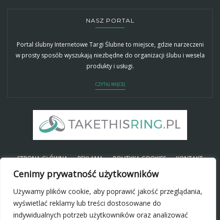
NASZ PORTAL
Portal ślubny Internetowe Targi Ślubne to miejsce, gdzie narzeczeni
w prosty sposób wyszukają niezbędne do organizacji ślubu i wesela
produkty i usługi.
CZYTAJ WIĘCEJ
STRONA GŁÓWNA
REKLAMA
POLITYKA COOKIES
KONTAKT
Cenimy prywatność użytkowników
Używamy plików cookie, aby poprawić jakość przeglądania,
SOCIAL
wyświetlać reklamy lub treści dostosowane do
indywidualnych potrzeb użytkowników oraz analizować