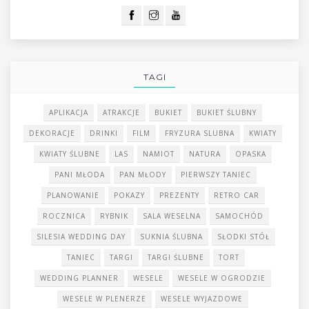
TAGI
APLIKACJA
ATRAKCJE
BUKIET
BUKIET ŚLUBNY
DEKORACJE
DRINKI
FILM
FRYZURA SLUBNA
KWIATY
KWIATY ŚLUBNE
LAS
NAMIOT
NATURA
OPASKA
PANI MŁODA
PAN MŁODY
PIERWSZY TANIEC
PLANOWANIE
POKAZY
PREZENTY
RETRO CAR
ROCZNICA
RYBNIK
SALA WESELNA
SAMOCHÓD
SILESIA WEDDING DAY
SUKNIA ŚLUBNA
SŁODKI STÓŁ
TANIEC
TARGI
TARGI ŚLUBNE
TORT
WEDDING PLANNER
WESELE
WESELE W OGRODZIE
WESELE W PLENERZE
WESELE WYJAZDOWE