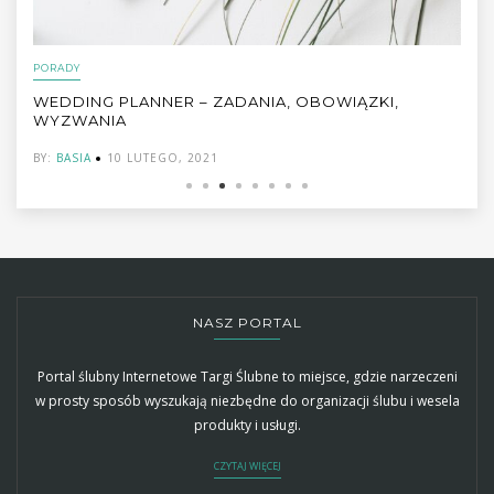
PORADY
WEDDING PLANNER – ZADANIA, OBOWIĄZKI,
WYZWANIA
BY:
BASIA
10 LUTEGO, 2021
NASZ PORTAL
Portal ślubny Internetowe Targi Ślubne to miejsce, gdzie narzeczeni
w prosty sposób wyszukają niezbędne do organizacji ślubu i wesela
produkty i usługi.
CZYTAJ WIĘCEJ