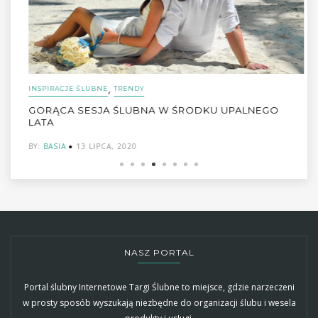
,
INSPIRACJE ŚLUBNE
TRENDY
GORĄCA SESJA ŚLUBNA W ŚRODKU UPALNEGO
LATA
BY:
BASIA
13 LIPCA, 2020
NASZ PORTAL
Portal ślubny Internetowe Targi Ślubne to miejsce, gdzie narzeczeni
w prosty sposób wyszukają niezbędne do organizacji ślubu i wesela