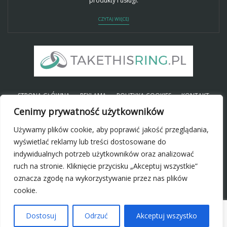
produkty i usługi.
CZYTAJ WIĘCEJ
STRONA GŁÓWNA
REKLAMA
POLITYKA COOKIES
KONTAKT
Cenimy prywatność użytkowników
Używamy plików cookie, aby poprawić jakość przeglądania,
SOCIAL
wyświetlać reklamy lub treści dostosowane do
indywidualnych potrzeb użytkowników oraz analizować
ruch na stronie. Kliknięcie przycisku „Akceptuj wszystkie”
oznacza zgodę na wykorzystywanie przez nas plików
cookie.
Dostosuj
Odrzuć
Akceptuj wszystko