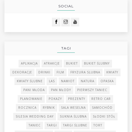
SOCIAL
TAGI
APLIKACJA
ATRAKCJE
BUKIET
BUKIET ŚLUBNY
DEKORACJE
DRINKI
FILM
FRYZURA SLUBNA
KWIATY
KWIATY ŚLUBNE
LAS
NAMIOT
NATURA
OPASKA
PANI MŁODA
PAN MŁODY
PIERWSZY TANIEC
PLANOWANIE
POKAZY
PREZENTY
RETRO CAR
ROCZNICA
RYBNIK
SALA WESELNA
SAMOCHÓD
SILESIA WEDDING DAY
SUKNIA ŚLUBNA
SŁODKI STÓŁ
TANIEC
TARGI
TARGI ŚLUBNE
TORT