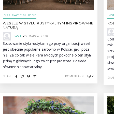
INSPIRACJE ŚLUBNE
INS
WESELE W STYLU RUSTYKALNYM INSPIROWANE
KO
NATURĄ
BASIA
22 MARCA, 2020
Cór
Stosowanie stylu rustykalnego przy organizacji wesel
rok
jest obecnie popularne zarówno w Polsce, jak i poza
szc
nią. Za co tak wiele Para Młodych pokochało ten styl?
pro
Jedną z głównych jego zalet jest prostota. Posiada
stw
również niepowtarzalny,…
swó
2
SHARE
KOMENTARZE
SHA