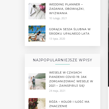
WEDDING PLANNER –
ZADANIA, OBOWIĄZKI,
WYZWANIA
10 lutego, 2021
GORĄCA SESJA ŚLUBNA W
ŚRODKU UPALNEGO LATA
13 lipca, 2020
NAJPOPULARNIEJSZE WPISY
WESELE W CZASACH
PANDEMII COVID-19. JAK
ZORGANIZOWAĆ WESELE W
2021 – ZAINSPIRUJ SIĘ!
24 maja, 2021
RÓŻA – KOLOR I ILOŚĆ MA
ZNACZENIE