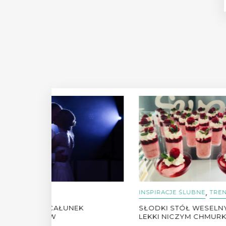
,
INSPIRACJE ŚLUBNE
TRENDY
INSPI
K
SŁODKI STÓŁ WESELNY LATEM-
ROMA
LEKKI NICZYM CHMURKA!
BY:
BAS