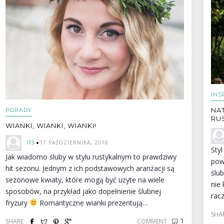
INS
NA
PORADY
RU
WIANKI, WIANKI, WIANKI!
ITŚ
17 PAŹDZIERNIKA, 2016
Styl
Jak wiadomo śluby w stylu rustykalnym to prawdziwy
pow
hit sezonu. Jednym z ich podstawowych aranżacji są
ślu
sezonowe kwiaty, które mogą być użyte na wiele
nie
sposobów, na przykład jako dopełnienie ślubnej
rac
fryzury
Romantyczne wianki prezentują…
SHA
1
SHARE
COMMENT