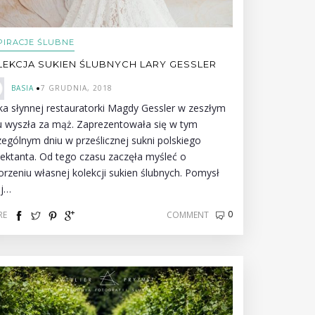
PIRACJE ŚLUBNE
LEKCJA SUKIEN ŚLUBNYCH LARY GESSLER
BASIA
7 GRUDNIA, 2018
ka słynnej restauratorki Magdy Gessler w zeszłym
u wyszła za mąż. Zaprezentowała się w tym
zególnym dniu w prześlicznej sukni polskiego
jektanta. Od tego czasu zaczęła myśleć o
orzeniu własnej kolekcji sukien ślubnych. Pomysł
j…
0
RE
COMMENT