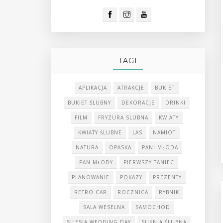
TAGI
APLIKACJA
ATRAKCJE
BUKIET
BUKIET ŚLUBNY
DEKORACJE
DRINKI
FILM
FRYZURA SLUBNA
KWIATY
KWIATY ŚLUBNE
LAS
NAMIOT
NATURA
OPASKA
PANI MŁODA
PAN MŁODY
PIERWSZY TANIEC
PLANOWANIE
POKAZY
PREZENTY
RETRO CAR
ROCZNICA
RYBNIK
SALA WESELNA
SAMOCHÓD
SILESIA WEDDING DAY
SUKNIA ŚLUBNA