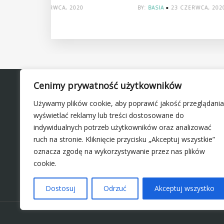
20
BY:
BASIA
23 CZERWCA, 2020
Cenimy prywatność użytkowników
NASZ PORTAL
Używamy plików cookie, aby poprawić jakość przeglądania
wyświetlać reklamy lub treści dostosowane do
indywidualnych potrzeb użytkowników oraz analizować
Portal ślubny Internetowe Targi Ślubne to miejsce, gdzie
ruch na stronie. Kliknięcie przycisku „Akceptuj wszystkie”
narzeczeni w prosty sposób wyszukają niezbędne do
organizacji ślubu i wesela produkty i usługi.
oznacza zgodę na wykorzystywanie przez nas plików
cookie.
CZYTAJ WIĘCEJ
Dostosuj
Odrzuć
Akceptuj wszystko