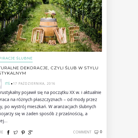
PIRACJE ŚLUBNE
TURALNE DEKORACJE, CZYLI ŚLUB W STYLU
STYKALNYM
ITŚ
17 PAŹDZIERNIKA, 2016
 rustykalny pojawił się na początku XX w. i aktualnie
raca na różnych płaszczyznach – od mody przez
by, po wystrój mieszkań. W aranżacjach ślubnych
 kojarzy się w żaden sposób z przaśnością, a
zej…
0
RE
COMMENT