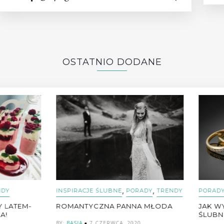
OSTATNIO DODANE
,
,
RACJE ŚLUBNE
PORADY
TRENDY
PORADY
NTYCZNA PANNA MŁODA
JAK WYBRAĆ IDEALNE OBR
ŚLUBNE?
IA
7 CZERWCA, 2020