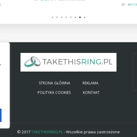
BY:
MICHAŁ
14 SIERPNIA, 2024
,
STRONA GŁÓWNA
REKLAMA
POLITYKA COOKIES
KONTAKT
© 2017
TAKETHISRING.PL
- Wszelkie prawa zastrzeżone