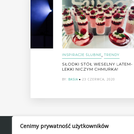
,
INSPIRACJE ŚLUBNE
TRENDY
INSPI
K
SŁODKI STÓŁ WESELNY LATEM-
ROMA
LEKKI NICZYM CHMURKA!
BY:
BAS
20
BY:
BASIA
23 CZERWCA, 2020
Cenimy prywatność użytkowników