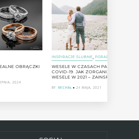
,
INSPIRACJE ŚLUBNE
PORADY
PORADY
ĄCZKI
WESELE W CZASACH PANDEMII
WEDDING P
COVID-19. JAK ZORGANIZOWAĆ
OBOWIĄZKI
WESELE W 2021 – ZAINSPIRUJ SIĘ!
BY:
BASIA
10
BY:
MICHAŁ
24 MAJA, 2021