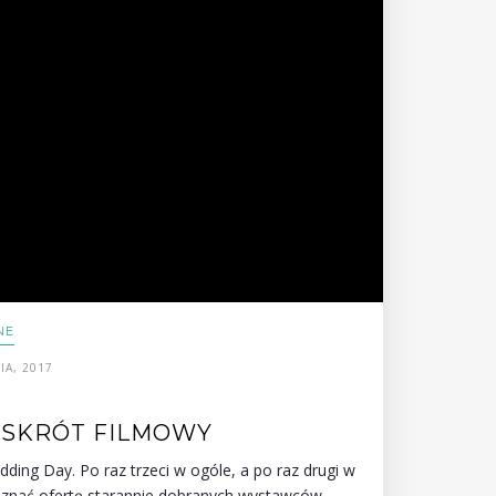
NE
IA, 2017
– SKRÓT FILMOWY
ding Day. Po raz trzeci w ogóle, a po raz drugi w
oznać ofertę starannie dobranych wystawców