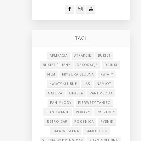
TAGI
APLIKACJA
ATRAKCJE
BUKIET
BUKIET ŚLUBNY
DEKORACJE
DRINKI
FILM
FRYZURA SLUBNA
KWIATY
KWIATY ŚLUBNE
LAS
NAMIOT
NATURA
OPASKA
PANI MŁODA
PAN MŁODY
PIERWSZY TANIEC
PLANOWANIE
POKAZY
PREZENTY
RETRO CAR
ROCZNICA
RYBNIK
SALA WESELNA
SAMOCHÓD
SILESIA WEDDING DAY
SUKNIA ŚLUBNA