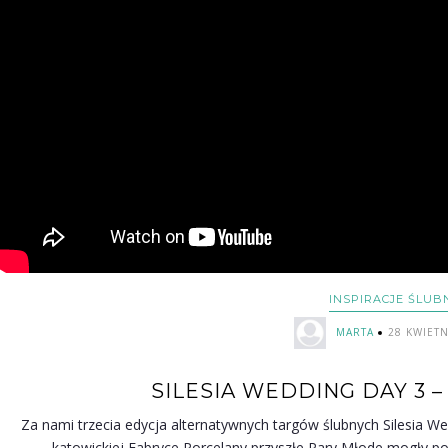
INSPIRACJE ŚLUB
MARTA
28 KWIETN
SILESIA WEDDING DAY 3 
Za nami trzecia edycja alternatywnych targów ślubnych Silesia Wed
katowickiej Fabryce Porcelany przyszłe Pary Młode mogły p