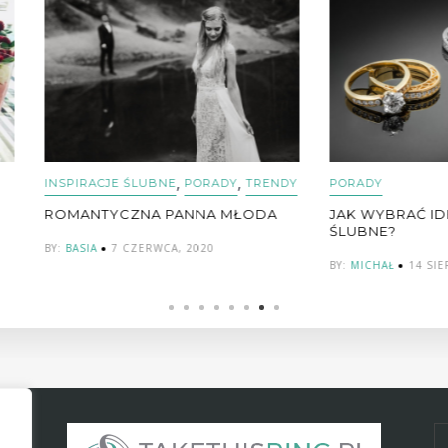
,
,
RACJE ŚLUBNE
PORADY
TRENDY
PORADY
NTYCZNA PANNA MŁODA
JAK WYBRAĆ IDEALNE OBR
ŚLUBNE?
IA
7 CZERWCA, 2020
BY:
MICHAŁ
14 SIERPNIA, 2024