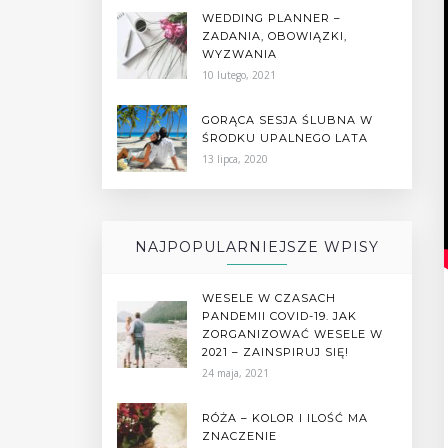
WEDDING PLANNER –
ZADANIA, OBOWIĄZKI,
WYZWANIA
10 lutego, 2021
GORĄCA SESJA ŚLUBNA W
ŚRODKU UPALNEGO LATA
13 lipca, 2020
NAJPOPULARNIEJSZE WPISY
WESELE W CZASACH
PANDEMII COVID-19. JAK
ZORGANIZOWAĆ WESELE W
2021 – ZAINSPIRUJ SIĘ!
24 maja, 2021
RÓŻA – KOLOR I ILOŚĆ MA
ZNACZENIE