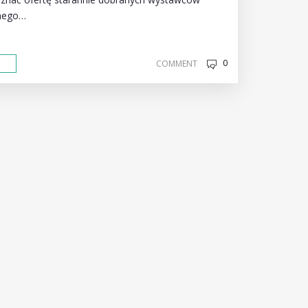
nnego…
0
COMMENT