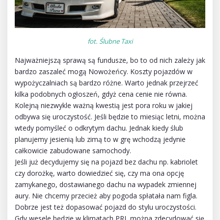
fot. Ślubne Taxi
Najważniejszą sprawą są fundusze, bo to od nich zależy jak
bardzo zaszaleć mogą Nowożeńcy. Koszty pojazdów w
wypożyczalniach są bardzo różne. Warto jednak przejrzeć
kilka podobnych ogłoszeń, gdyż cena cenie nie równa.
Kolejną niezwykle ważną kwestią jest pora roku w jakiej
odbywa się uroczystość. Jeśli będzie to miesiąc letni, można
wtedy pomyśleć o odkrytym dachu. Jednak kiedy ślub
planujemy jesienią lub zimą to w grę wchodzą jedynie
całkowicie zabudowane samochody.
Jeśli już decydujemy się na pojazd bez dachu np. kabriolet
czy dorożkę, warto dowiedzieć się, czy ma ona opcję
zamykanego, dostawianego dachu na wypadek zmiennej
aury. Nie chcemy przecież aby pogoda spłatała nam figla.
Dobrze jest też dopasować pojazd do stylu uroczystości.
Gdy wesele będzie w klimatach PRL można zdecydować się