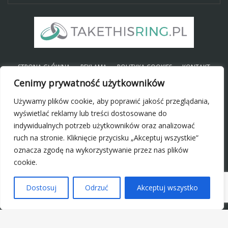
STRONA GŁÓWNA
REKLAMA
POLITYKA COOKIES
KONTAKT
Cenimy prywatność użytkowników
Używamy plików cookie, aby poprawić jakość przeglądania,
SOCIAL
wyświetlać reklamy lub treści dostosowane do
indywidualnych potrzeb użytkowników oraz analizować
ruch na stronie. Kliknięcie przycisku „Akceptuj wszystkie”
oznacza zgodę na wykorzystywanie przez nas plików
cookie.
Dostosuj
Odrzuć
Akceptuj wszystko
© 2017
TAKETHISRING.PL
- Wszelkie prawa zastrzeżone
BACK TO TOP