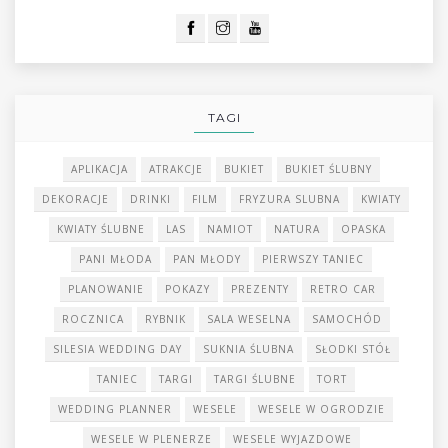
TAGI
APLIKACJA
ATRAKCJE
BUKIET
BUKIET ŚLUBNY
DEKORACJE
DRINKI
FILM
FRYZURA SLUBNA
KWIATY
KWIATY ŚLUBNE
LAS
NAMIOT
NATURA
OPASKA
PANI MŁODA
PAN MŁODY
PIERWSZY TANIEC
PLANOWANIE
POKAZY
PREZENTY
RETRO CAR
ROCZNICA
RYBNIK
SALA WESELNA
SAMOCHÓD
SILESIA WEDDING DAY
SUKNIA ŚLUBNA
SŁODKI STÓŁ
TANIEC
TARGI
TARGI ŚLUBNE
TORT
WEDDING PLANNER
WESELE
WESELE W OGRODZIE
WESELE W PLENERZE
WESELE WYJAZDOWE