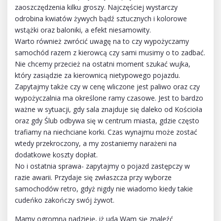
zaoszczędzenia kilku groszy. Najczęściej wystarczy
odrobina kwiatów żywych bądź sztucznych i kolorowe
wstążki oraz baloniki, a efekt niesamowity.
Warto również zwrócić uwagę na to czy wypożyczamy
samochód razem z kierowcą czy sami musimy o to zadbać.
Nie chcemy przecież na ostatni moment szukać wujka,
który zasiądzie za kierownicą nietypowego pojazdu.
Zapytajmy także czy w cenę wliczone jest paliwo oraz czy
wypożyczalnia ma określone ramy czasowe. Jest to bardzo
ważne w sytuacji, gdy sala znajduje się daleko od Kościoła
oraz gdy Ślub odbywa się w centrum miasta, gdzie często
trafiamy na niechciane korki. Czas wynajmu może zostać
wtedy przekroczony, a my zostaniemy narażeni na
dodatkowe koszty dopłat.
No i ostatnia sprawa- zapytajmy o pojazd zastępczy w
razie awarii. Przydaje się zwłaszcza przy wyborze
samochodów retro, gdyż nigdy nie wiadomo kiedy takie
cudeńko zakończy swój żywot.
Mamy ogromną nadzieję, iż uda Wam się znaleźć