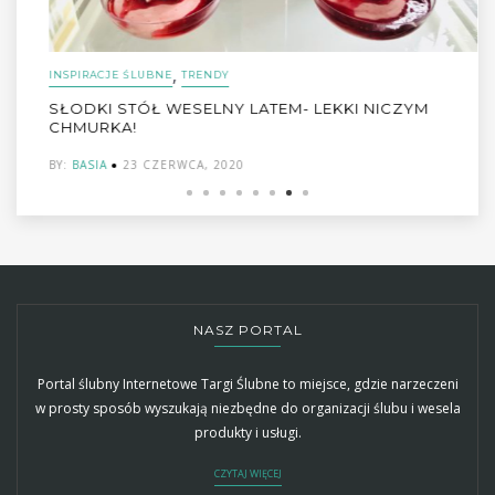
,
INSPIRACJE ŚLUBNE
TRENDY
SŁODKI STÓŁ WESELNY LATEM- LEKKI NICZYM
CHMURKA!
BY:
BASIA
23 CZERWCA, 2020
NASZ PORTAL
Portal ślubny Internetowe Targi Ślubne to miejsce, gdzie narzeczeni
w prosty sposób wyszukają niezbędne do organizacji ślubu i wesela
produkty i usługi.
CZYTAJ WIĘCEJ