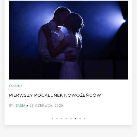
,
INSPIRACJE ŚLUBNE
TRENDY
SŁODKI STÓŁ WESELNY LATEM- LEKKI NICZYM
CHMURKA!
BY:
BASIA
23 CZERWCA, 2020