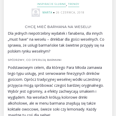
,
INSPIRACJE ŚLUBNE
TRENDY
MARTA
26 CZERWCA, 2018
CHCĘ MIEĆ BARMANA NA WESELU!
Dla jednych niepotrzebny wydatek i fanaberia, dla innych
„must have” na weselu – drinkbar dla gości weselnych. Co
sprawia, że usługi barmańskie tak świetnie przyjęły się na
polskim rynku weselnym?
SPÓJRZMY, CO OFERUJĄ BARMANI
Podstawowym celem, dla którego Para Młoda zamawia
tego typu usługę, jest serwowanie finezyjnych drinków
gościom. Oprócz tradycyjnej weselnej wódki uczestnicy
przyjęcia mogą spróbować czegoś bardziej oryginalnego.
Wybór jest ogromny, a efekty zachwycają smakiem i
wyglądem. Na weselach królują kolorowe drinki
alkoholowe, ale w menu barmana znajdują się także
koktaile owocowe, świeże soki czy lemoniady. Każdy
znajdzie tu coś dla siebie!