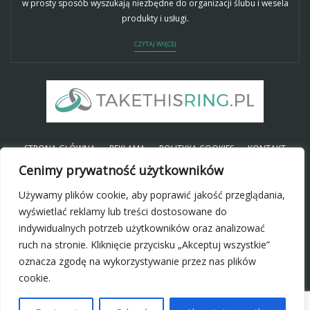
w prosty sposób wyszukają niezbędne do organizacji ślubu i wesela
produkty i usługi.
CZYTAJ WIĘCEJ
STRONA GŁÓWNA
REKLAMA
POLITYKA COOKIES
KONTAKT
Cenimy prywatność użytkowników
Używamy plików cookie, aby poprawić jakość przeglądania,
SOCIAL
wyświetlać reklamy lub treści dostosowane do
indywidualnych potrzeb użytkowników oraz analizować
ruch na stronie. Kliknięcie przycisku „Akceptuj wszystkie”
oznacza zgodę na wykorzystywanie przez nas plików
cookie.