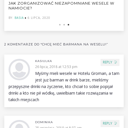
WESELE W CZASACH PANDEMII COVID-19. JAK
ZORGANIZOWAĆ WESELE W 2021 – ZAINSPIRUJ SIĘ!
BY:
MICHAŁ
24 MAJA, 2021
2 KOMENTARZE DO “CHCĘ MIEĆ BARMANA NA WESELU!”
KASIULKA
REPLY
26 lipca, 2018 at 12:53 pm
Myśmy mieli wesele w Hotelu Groman, a tam
jest juz barman w drink barze, mieliśmy
przepyszne drinki na życzenie, kto chciał to sobie popijał
drinki a kto nie pił wódkę, uwielbiam takie rozwiązania w
takich miejscach
DOMINIKA
REPLY
25 września, 2019 at 8:37 am