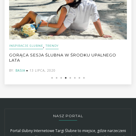
,
INSPIRACJE ŚLUBNE
TRENDY
GORĄCA SESJA ŚLUBNA W ŚRODKU UPALNEGO
LATA
BY:
BASIA
13 LIPCA, 2020
NASZ PORTAL
Portal ślubny Internetowe Targi Ślubne to miejsce, gdzie narzeczeni