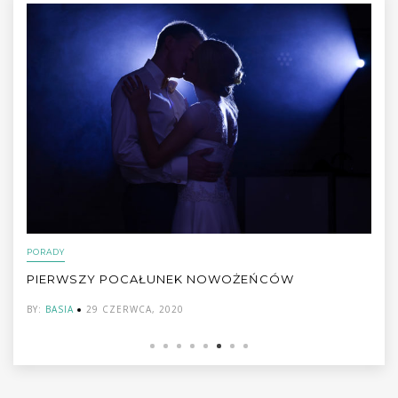
,
INSPIRACJE ŚLUBNE
TRENDY
OŻEŃCÓW
SŁODKI STÓŁ WESELNY LATEM- LE
CHMURKA!
BY:
BASIA
23 CZERWCA, 2020