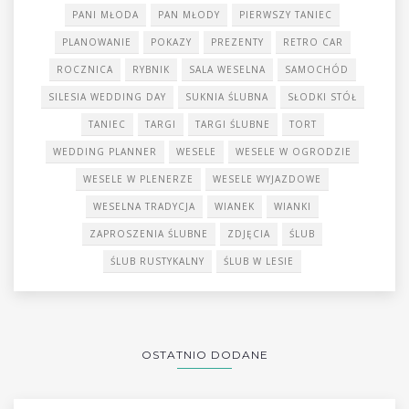
PANI MŁODA
PAN MŁODY
PIERWSZY TANIEC
PLANOWANIE
POKAZY
PREZENTY
RETRO CAR
ROCZNICA
RYBNIK
SALA WESELNA
SAMOCHÓD
SILESIA WEDDING DAY
SUKNIA ŚLUBNA
SŁODKI STÓŁ
TANIEC
TARGI
TARGI ŚLUBNE
TORT
WEDDING PLANNER
WESELE
WESELE W OGRODZIE
WESELE W PLENERZE
WESELE WYJAZDOWE
WESELNA TRADYCJA
WIANEK
WIANKI
ZAPROSZENIA ŚLUBNE
ZDJĘCIA
ŚLUB
ŚLUB RUSTYKALNY
ŚLUB W LESIE
OSTATNIO DODANE