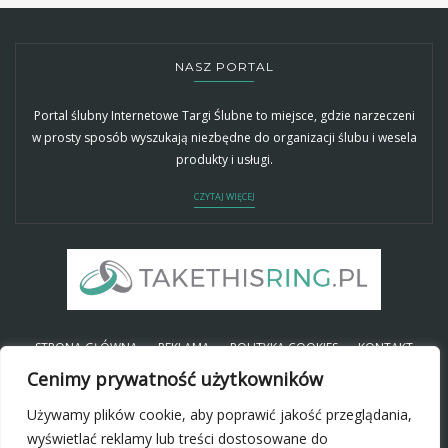
NASZ PORTAL
Portal ślubny Internetowe Targi Ślubne to miejsce, gdzie narzeczeni
w prosty sposób wyszukają niezbędne do organizacji ślubu i wesela
produkty i usługi.
CZYTAJ WIĘCEJ
STRONA GŁÓWNA
REKLAMA
POLITYKA COOKIES
KONTAKT
Cenimy prywatność użytkowników
Używamy plików cookie, aby poprawić jakość przeglądania,
SOCIAL
wyświetlać reklamy lub treści dostosowane do