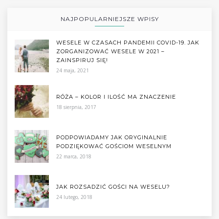
NAJPOPULARNIEJSZE WPISY
WESELE W CZASACH PANDEMII COVID-19. JAK
ZORGANIZOWAĆ WESELE W 2021 –
ZAINSPIRUJ SIĘ!
24 maja, 2021
RÓŻA – KOLOR I ILOŚĆ MA ZNACZENIE
18 sierpnia, 2017
PODPOWIADAMY JAK ORYGINALNIE
PODZIĘKOWAĆ GOŚCIOM WESELNYM
22 marca, 2018
JAK ROZSADZIĆ GOŚCI NA WESELU?
24 lutego, 2018