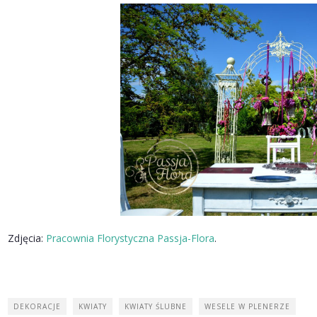
Zdjęcia:
Pracownia Florystyczna Passja-Flora
.
DEKORACJE
KWIATY
KWIATY ŚLUBNE
WESELE W PLENERZE