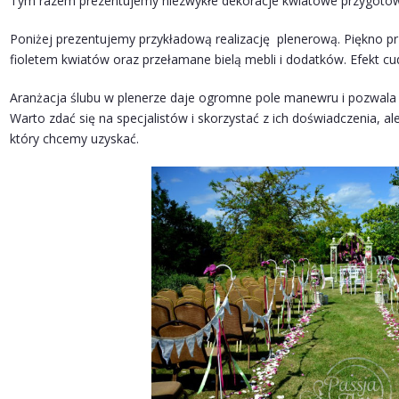
Tym razem prezentujemy niezwykłe dekoracje kwiatowe przygotow
Poniżej prezentujemy przykładową realizację plenerową. Piękno pr
fioletem kwiatów oraz przełamane bielą mebli i dodatków. Efekt c
Aranżacja ślubu w plenerze daje ogromne pole manewru i pozwala
Warto zdać się na specjalistów i skorzystać z ich doświadczenia, al
który chcemy uzyskać.