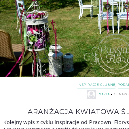
,
INSPIRACJE ŚLUBNE
PORA
MARTA
16 MARC
ARANŻACJA KWIATOWA Ś
Kolejny wpis z cyklu Inspiracje od Pracowni Flory