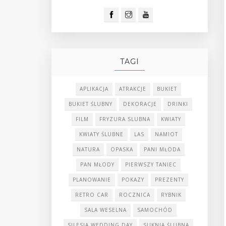
TAGI
APLIKACJA
ATRAKCJE
BUKIET
BUKIET ŚLUBNY
DEKORACJE
DRINKI
FILM
FRYZURA SLUBNA
KWIATY
KWIATY ŚLUBNE
LAS
NAMIOT
NATURA
OPASKA
PANI MŁODA
PAN MŁODY
PIERWSZY TANIEC
PLANOWANIE
POKAZY
PREZENTY
RETRO CAR
ROCZNICA
RYBNIK
SALA WESELNA
SAMOCHÓD
SILESIA WEDDING DAY
SUKNIA ŚLUBNA