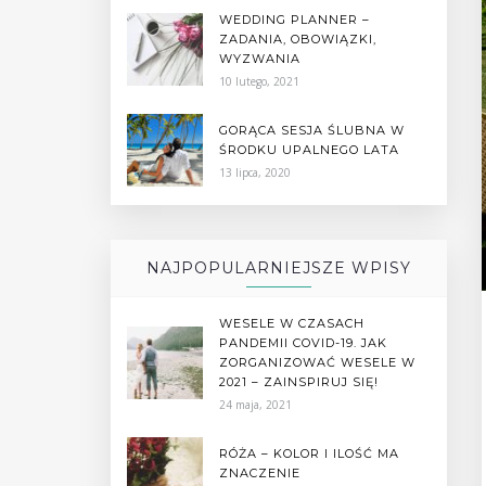
WEDDING PLANNER –
ZADANIA, OBOWIĄZKI,
WYZWANIA
10 lutego, 2021
GORĄCA SESJA ŚLUBNA W
ŚRODKU UPALNEGO LATA
13 lipca, 2020
NAJPOPULARNIEJSZE WPISY
WESELE W CZASACH
PANDEMII COVID-19. JAK
ZORGANIZOWAĆ WESELE W
2021 – ZAINSPIRUJ SIĘ!
24 maja, 2021
RÓŻA – KOLOR I ILOŚĆ MA
ZNACZENIE