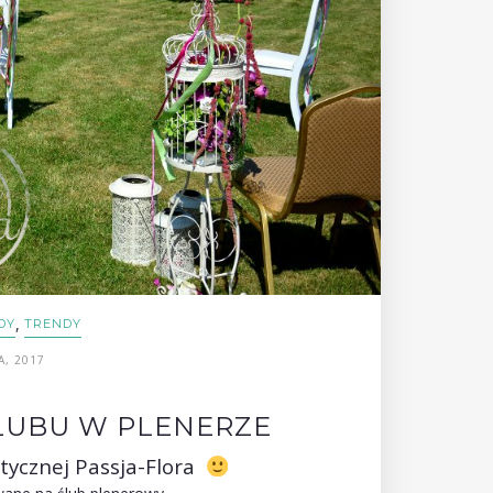
,
DY
TRENDY
A, 2017
LUBU W PLENERZE
stycznej Passja-Flora