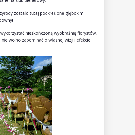
ane na ślub plenerowy.
zyrody zostało tutaj podkreślone głębokim
udowny!
 wykorzystać nieskończoną wyobraźnię florystów.
e nie wolno zapominać o własnej wizji i efekcie,