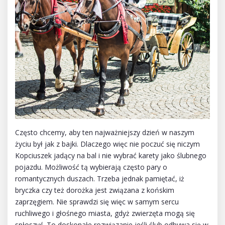
Często chcemy, aby ten najważniejszy dzień w naszym
życiu był jak z bajki. Dlaczego więc nie poczuć się niczym
Kopciuszek jadący na bal i nie wybrać karety jako ślubnego
pojazdu. Możliwość tą wybierają często pary o
romantycznych duszach. Trzeba jednak pamiętać, iż
bryczka czy też dorożka jest związana z końskim
zaprzęgiem. Nie sprawdzi się więc w samym sercu
ruchliwego i głośnego miasta, gdyż zwierzęta mogą się
spłoszyć. To doskonałe rozwiązanie jeśli ślub odbywa się w