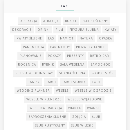
TAGI
APLIKACJA
ATRAKCJE
BUKIET
BUKIET ŚLUBNY
DEKORACJE
DRINKI
FILM
FRYZURA SLUBNA
KWIATY
KWIATY ŚLUBNE
LAS
NAMIOT
NATURA
OPASKA
PANI MŁODA
PAN MŁODY
PIERWSZY TANIEC
PLANOWANIE
POKAZY
PREZENTY
RETRO CAR
ROCZNICA
RYBNIK
SALA WESELNA
SAMOCHÓD
SILESIA WEDDING DAY
SUKNIA ŚLUBNA
SŁODKI STÓŁ
TANIEC
TARGI
TARGI ŚLUBNE
TORT
WEDDING PLANNER
WESELE
WESELE W OGRODZIE
WESELE W PLENERZE
WESELE WYJAZDOWE
WESELNA TRADYCJA
WIANEK
WIANKI
ZAPROSZENIA ŚLUBNE
ZDJĘCIA
ŚLUB
ŚLUB RUSTYKALNY
ŚLUB W LESIE