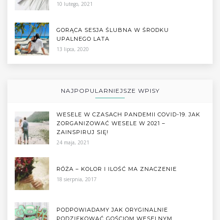
10 lutego, 2021
GORĄCA SESJA ŚLUBNA W ŚRODKU
UPALNEGO LATA
13 lipca, 2020
NAJPOPULARNIEJSZE WPISY
WESELE W CZASACH PANDEMII COVID-19. JAK
ZORGANIZOWAĆ WESELE W 2021 –
ZAINSPIRUJ SIĘ!
24 maja, 2021
RÓŻA – KOLOR I ILOŚĆ MA ZNACZENIE
18 sierpnia, 2017
PODPOWIADAMY JAK ORYGINALNIE
PODZIĘKOWAĆ GOŚCIOM WESELNYM