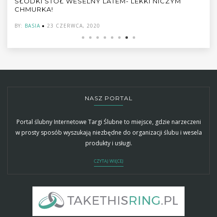
SŁODKI STÓŁ WESELNY LATEM- LEKKI NICZYM
CHMURKA!
BY:
BASIA
23 CZERWCA, 2020
NASZ PORTAL
Portal ślubny Internetowe Targi Ślubne to miejsce, gdzie narzeczeni
w prosty sposób wyszukają niezbędne do organizacji ślubu i wesela
produkty i usługi.
CZYTAJ WIĘCEJ