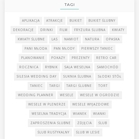
TAGI
APLIKACJA
ATRAKCJE
BUKIET
BUKIET ŚLUBNY
DEKORACJE
DRINKI
FILM
FRYZURA SLUBNA
KWIATY
KWIATY ŚLUBNE
LAS
NAMIOT
NATURA
OPASKA
PANI MŁODA
PAN MŁODY
PIERWSZY TANIEC
PLANOWANIE
POKAZY
PREZENTY
RETRO CAR
ROCZNICA
RYBNIK
SALA WESELNA
SAMOCHÓD
SILESIA WEDDING DAY
SUKNIA ŚLUBNA
SŁODKI STÓŁ
TANIEC
TARGI
TARGI ŚLUBNE
TORT
WEDDING PLANNER
WESELE
WESELE W OGRODZIE
WESELE W PLENERZE
WESELE WYJAZDOWE
WESELNA TRADYCJA
WIANEK
WIANKI
ZAPROSZENIA ŚLUBNE
ZDJĘCIA
ŚLUB
ŚLUB RUSTYKALNY
ŚLUB W LESIE