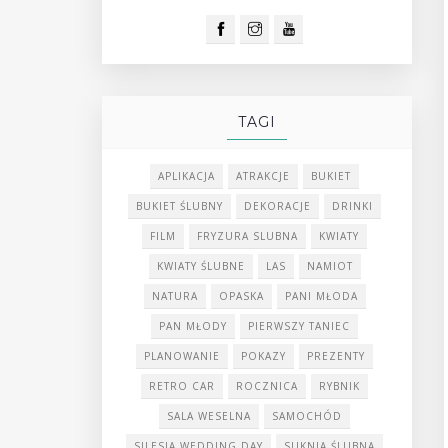
TAGI
APLIKACJA
ATRAKCJE
BUKIET
BUKIET ŚLUBNY
DEKORACJE
DRINKI
FILM
FRYZURA SLUBNA
KWIATY
KWIATY ŚLUBNE
LAS
NAMIOT
NATURA
OPASKA
PANI MŁODA
PAN MŁODY
PIERWSZY TANIEC
PLANOWANIE
POKAZY
PREZENTY
RETRO CAR
ROCZNICA
RYBNIK
SALA WESELNA
SAMOCHÓD
SILESIA WEDDING DAY
SUKNIA ŚLUBNA