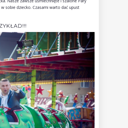
cka. Nasze zawsze uśmiechnięte i szalone Pary
 w sobie dziecko. Czasami warto dać upust
ZYKŁAD!!!