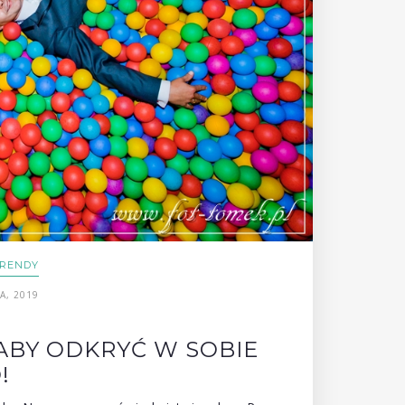
RENDY
A, 2019
 ABY ODKRYĆ W SOBIE
!