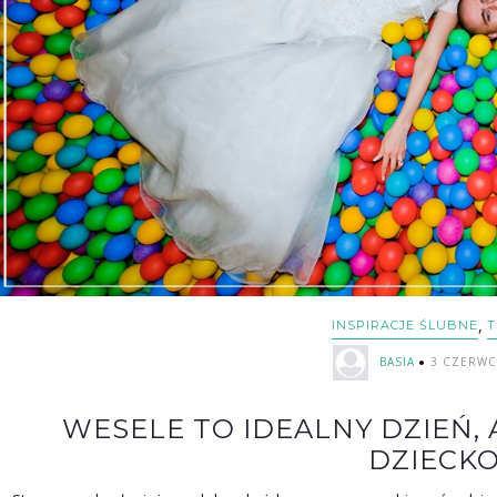
,
INSPIRACJE ŚLUBNE
T
BASIA
3 CZERWC
WESELE TO IDEALNY DZIEŃ,
DZIECKO