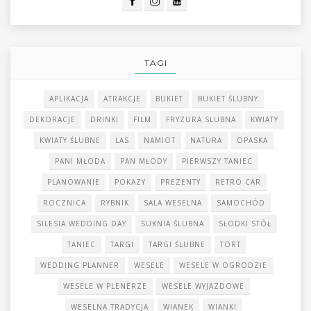
TAGI
APLIKACJA
ATRAKCJE
BUKIET
BUKIET ŚLUBNY
DEKORACJE
DRINKI
FILM
FRYZURA SLUBNA
KWIATY
KWIATY ŚLUBNE
LAS
NAMIOT
NATURA
OPASKA
PANI MŁODA
PAN MŁODY
PIERWSZY TANIEC
PLANOWANIE
POKAZY
PREZENTY
RETRO CAR
ROCZNICA
RYBNIK
SALA WESELNA
SAMOCHÓD
SILESIA WEDDING DAY
SUKNIA ŚLUBNA
SŁODKI STÓŁ
TANIEC
TARGI
TARGI ŚLUBNE
TORT
WEDDING PLANNER
WESELE
WESELE W OGRODZIE
WESELE W PLENERZE
WESELE WYJAZDOWE
WESELNA TRADYCJA
WIANEK
WIANKI