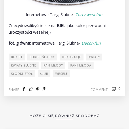
Internetowe Targi Ślubne-
Torty weselne
Zdecydowalibyście się na
BIEL
jako kolor przewodni
uroczystości weselnej?
fot. główna:
Internetowe Targi Ślubne-
Decor-fun
BUKIET
BUKIET ŚLUBNY
DEKORACJE
KWIATY
KWIATY ŚLUBNE
PAN MŁODY
PANI MŁODA
SŁODKI STÓŁ
ŚLUB
WESELE
0
SHARE
COMMENT
MOŻE CI SIĘ RÓWNIEŻ SPODOBAĆ