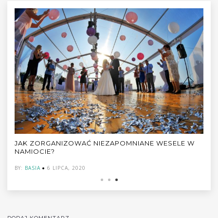
W
WESELE W CZASACH PANDEMII COVID-19. JAK
ZORGANIZOWAĆ WESELE W 2021 – ZAINSPIRUJ SIĘ!
BY:
MICHAŁ
24 MAJA, 2021
DODAJ KOMENTARZ