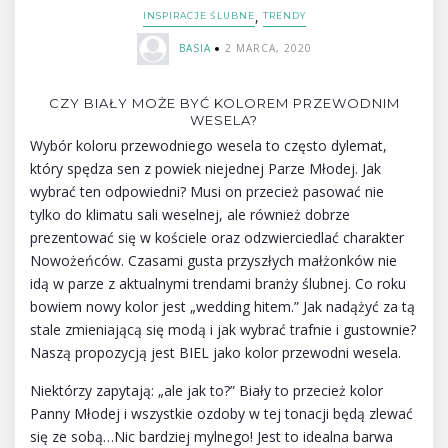
,
INSPIRACJE ŚLUBNE
TRENDY
BASIA
2 MARCA, 2020
CZY BIAŁY MOŻE BYĆ KOLOREM PRZEWODNIM
WESELA?
Wybór koloru przewodniego wesela to często dylemat,
który spędza sen z powiek niejednej Parze Młodej. Jak
wybrać ten odpowiedni? Musi on przecież pasować nie
tylko do klimatu sali weselnej, ale również dobrze
prezentować się w kościele oraz odzwierciedlać charakter
Nowożeńców. Czasami gusta przyszłych małżonków nie
idą w parze z aktualnymi trendami branży ślubnej. Co roku
bowiem nowy kolor jest „wedding hitem.” Jak nadążyć za tą
stale zmieniającą się modą i jak wybrać trafnie i gustownie?
Naszą propozycją jest BIEL jako kolor przewodni wesela.
Niektórzy zapytają: „ale jak to?” Biały to przecież kolor
Panny Młodej i wszystkie ozdoby w tej tonacji będą zlewać
się ze sobą…Nic bardziej mylnego! Jest to idealna barwa